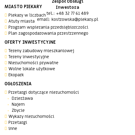
Zespół Obsługi
MIASTO PIEKARY
Inwestora
tel.: +48 32 77 61 489
Piekary w liczbach
email: kostrowska@piekary.pl
Atuty miasta
Program wspierania przedsiębiorczości
Plan zagospodarowania przestrzennego
OFERTY INWESTYCYJNE
Tereny zabudowy mieszkaniowej
Tereny inwestycyjne
Nieruchomości prywatne
Wolne lokale użytkowe
Ekopark
OGŁOSZENIA
Przetargi dotyczące nieruchomości
Dzierżawa
Najem
Zbycie
Wykazy nieruchomości
Przetargi
inne