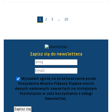
1
2
3
…
20
Zapisz się do newslettera
Wyrażam zgodę na przetwarzanie przez
Prezydenta Miasta Piekary Śląskie moich
danych osobowych zawartych na niniejszym
formularzu w celu korzystania z usługi
Newsletter.